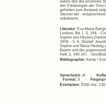
neben den die einzelnen 'B
den Erklärungen der 'Sinn-
gehörten zum Bestand zeit
Stecher der - entsprechend 
unbekannt.
Literatur:
Eva-Maria Bangert
Lexikon, Bd. 1, S. 184. - C
Sophie von Hessen-Darmstad
1856. - S. A. Stumpf: Jesu
Sophie und Maria Hedwig vo
Baiern und die angrenzende
Heft, S. 340-347. - SinnBild
Bibliographie:
Kemp / Schi
Sprache(n):
dt. -
Kolla
Format:
8 -
Fingerpr
Exemplare:
BSB: Asc. 13