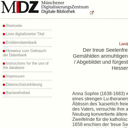
Startseite
Liste digitalisierter Titel
Emblemdatenbank
Land
Der treue Seelenfre
Hinweise zum Gebrauch
der Datenbank
Gemählden anmuhtigen 
/ Abgebildet und fürges
Instructions for the use of
Hessen,
the database
Impressum
Datenschutzerklärung
Barrierefreiheit
Anna Sophie (1638-1683) wa
eines strengen Lu-theraner
Äbtissin des 'kaiserlich fre
des Vaters, versuchte ihre 
Neuburg konvertierte älter
Zweifelnde für die katholis
1658 erschien der 'treue S