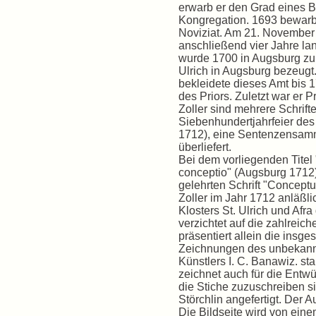
erwarb er den Grad eines 
Kongregation. 1693 bewarb 
Noviziat. Am 21. November 1
anschließend vier Jahre l
wurde 1700 in Augsburg zum 
Ulrich in Augsburg bezeugt.
bekleidete dieses Amt bis 
des Priors. Zuletzt war er 
Zoller sind mehrere Schrift
Siebenhundertjahrfeier des 
1712), eine Sentenzensamm
überliefert.
Bei dem vorliegenden Titel 
conceptio" (Augsburg 1712)
gelehrten Schrift "Concept
Zoller im Jahr 1712 anläßl
Klosters St. Ulrich und Af
verzichtet auf die zahlrei
präsentiert allein die ins
Zeichnungen des unbekann
Künstlers I. C. Banawiz. st
zeichnet auch für die Entwü
die Stiche zuzuschreiben s
Störchlin angefertigt. Der
Die Bildseite wird von eine