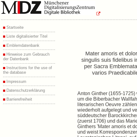
Startseite
Liste digitalisierter Titel
Emblemdatenbank
Mater amoris et dolo
Hinweise zum Gebrauch
der Datenbank
singulis suis fidelibus
per Sacra Emblemata,
Instructions for the use of
varios Praedicabil
the database
Impressum
Datenschutzerklärung
Anton Ginther (1655-1725) w
um die Biberbacher Wallfah
Barrierefreiheit
literarischen Oeuvre zählen
wiederholt aufgelegt und v
süddeutscher Barockkirche
(zuerst 1706) und das Marie
Ginthers 'Mater amoris et do
und weist Korrespondenzen