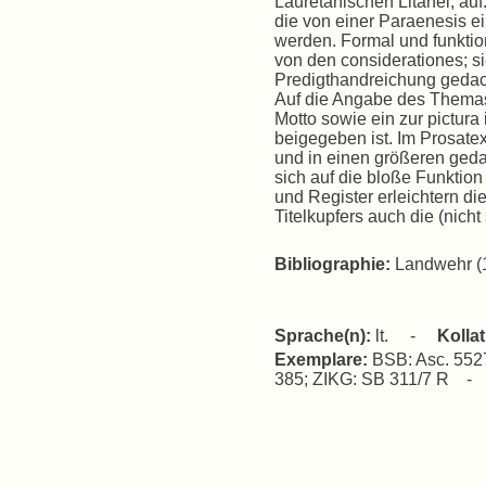
Lauretanischen Litanei, auf
die von einer Paraenesis e
werden. Formal und funktio
von den considerationes; si
Predigthandreichung gedac
Auf die Angabe des Themas 
Motto sowie ein zur pictura
beigegeben ist. Im Prosate
und in einen größeren ged
sich auf die bloße Funktion
und Register erleichtern di
Titelkupfers auch die (nicht
Bibliographie:
Landwehr (19
Sprache(n):
lt. -
Kolla
Exemplare:
BSB: Asc. 5527
385; ZIKG: SB 311/7 R 