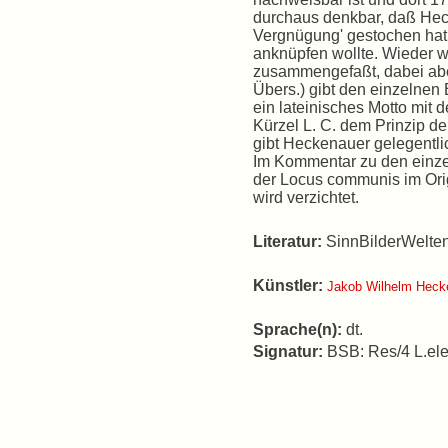
durchaus denkbar, daß He
Vergnügung' gestochen hat
anknüpfen wollte. Wieder 
zusammengefaßt, dabei aber 
Übers.) gibt den einzelnen
ein lateinisches Motto mit 
Kürzel L. C. dem Prinzip de
gibt Heckenauer gelegentli
Im Kommentar zu den einz
der Locus communis im Orig
wird verzichtet.
Literatur:
SinnBilderWelten 
Künstler:
Jakob Wilhelm Heck
Sprache(n):
dt.
Signatur:
BSB: Res/4 L.ele