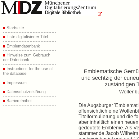
Startseite
Liste digitalisierter Titel
Emblemdatenbank
Hinweise zum Gebrauch
der Datenbank
Instructions for the use of
Emblematische Gemüth
the database
und sechtzig der curieu
Impressum
zuständigen T
Wolfenbü
Datenschutzerklärung
Barrierefreiheit
Die Augsburger 'Emblemati
offensichtlich eine Wolfenb
Titelformulierung und die fo
aber inhaltlich einen neuen 
gedeutete Embleme. Als Ver
stammende Jacob Wilhelm H
nachweisbar ist und dort 17