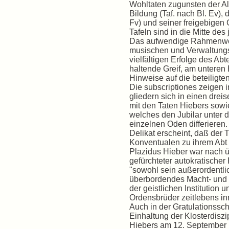
Wohltaten zugunsten der All
Bildung (Taf. nach Bl. Ev), 
Fv) und seiner freigebigen 
Tafeln sind in die Mitte de
Das aufwendige Rahmenwer
musischen und Verwaltungs
vielfältigen Erfolge des A
haltende Greif, am unteren
Hinweise auf die beteiligten
Die subscriptiones zeigen 
gliedern sich in einen drei
mit den Taten Hiebers sowie
welches den Jubilar unter 
einzelnen Oden differieren.
Delikat erscheint, daß der 
Konventualen zu ihrem Abt s
Plazidus Hieber war nach 
gefürchteter autokratischer 
"sowohl sein außerordentli
überbordendes Macht- und K
der geistlichen Institution 
Ordensbrüder zeitlebens in
Auch in der Gratulationsschr
Einhaltung der Klosterdiszi
Hiebers am 12. September 