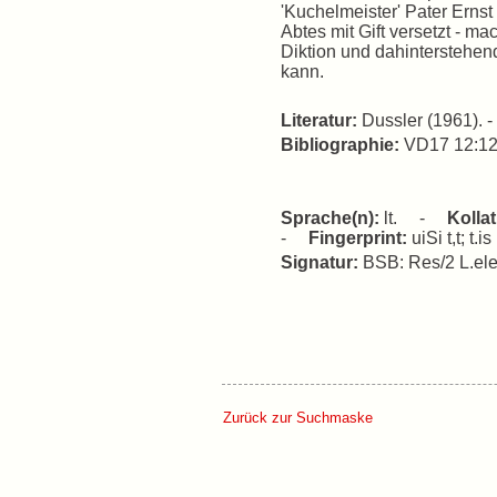
'Kuchelmeister' Pater Ernst
Abtes mit Gift versetzt - ma
Diktion und dahinterstehen
kann.
Literatur:
Dussler (1961). -
Bibliographie:
VD17 12:1
Sprache(n):
lt. -
Kolla
-
Fingerprint:
uiSi t,t; t.
Signatur:
BSB: Res/2 L.ele
Zurück zur Suchmaske