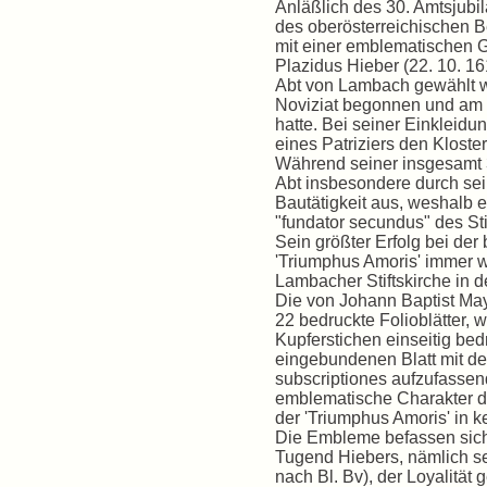
Anläßlich des 30. Amtsjubi
des oberösterreichischen B
mit einer emblematischen Gr
Plazidus Hieber (22. 10. 1
Abt von Lambach gewählt w
Noviziat begonnen und am 
hatte. Bei seiner Einkleid
eines Patriziers den Klos
Während seiner insgesamt 
Abt insbesondere durch se
Bautätigkeit aus, weshalb er
"fundator secundus" des Sti
Sein größter Erfolg bei de
'Triumphus Amoris' immer 
Lambacher Stiftskirche in 
Die von Johann Baptist Mayr
22 bedruckte Folioblätter, w
Kupferstichen einseitig be
eingebundenen Blatt mit de
subscriptiones aufzufassend
emblematische Charakter d
der 'Triumphus Amoris' in k
Die Embleme befassen sich 
Tugend Hiebers, nämlich se
nach Bl. Bv), der Loyalität